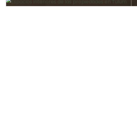
Inversión
Jul 2025
¿Cómo Lograr un Alto Retorno de
Inversión en Propiedades en
Tulum?
Inversión
Aug 2025
Renta Vacacional en Tulum vs.
Largo Plazo: ¿Qué te Conviene
Más?