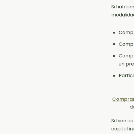
Si hablam
modalida
Compra
Compra
Compr
un pre
Partic
Comprar
d
Si bien e
capital ini