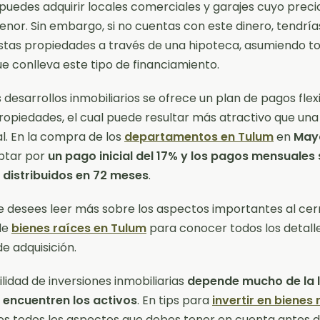
uedes adquirir locales comerciales y garajes cuyo preci
or. Sin embargo, si no cuentas con este dinero, tendría
estas propiedades a través de una hipoteca, asumiendo to
ue conlleva este tipo de financiamiento.
s desarrollos inmobiliarios se ofrece un plan de pagos flex
propiedades, el cual puede resultar más atractivo que un
al. En la compra de los
departamentos en Tulum
en
May
ptar por
un pago inicial del 17% y los pagos mensuales 
 distribuidos en 72 meses
.
 desees leer más sobre los aspectos importantes al cer
de
bienes raíces en Tulum
para conocer todos los detalle
e adquisición.
ilidad de inversiones inmobiliarias
depende mucho de la 
 encuentren los activos
. En tips para
invertir en bienes 
s todos los aspectos que debes tener en cuenta antes d