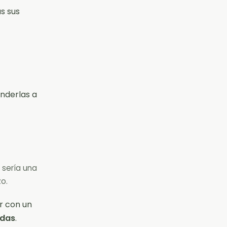
s sus
nderlas a
serí­a una
o.
ar con un
ndas
.