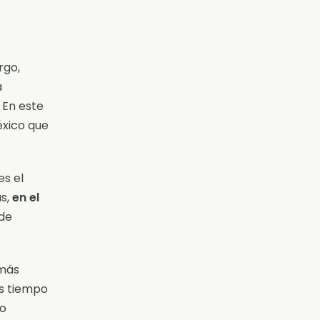
rgo,
a
En este
éxico que
es el
ás,
en el
 de
 más
s tiempo
lo