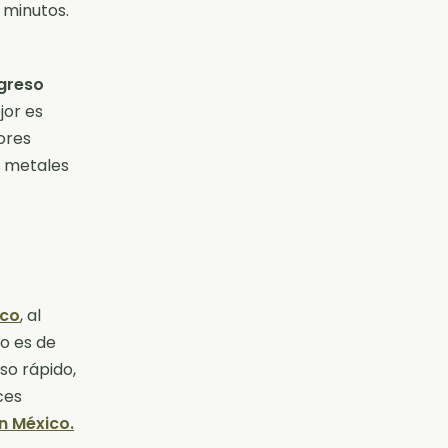
 minutos.
ngreso
jor es
ores
y metales
ico
, al
no es de
so rápido,
ces
n México.