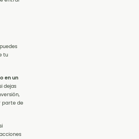
e puedes
e tu
do en un
i dejas
versión,
r parte de
si
 acciones