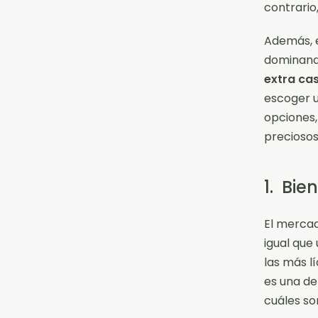
contrario
Además, e
dominando
extra cas
escoger u
opciones,
preciosos
1. Bie
El mercad
igual que
las más l
es una de
cuáles s