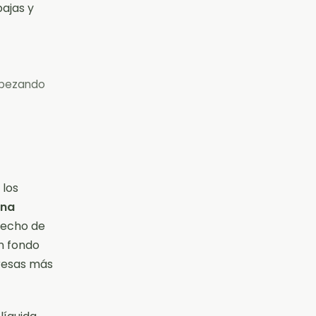
ajas y
mpezando
 los
una
echo de
un fondo
presas más