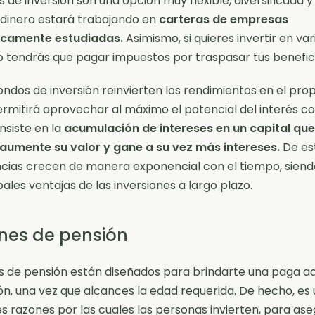
 de inversión son una opción muy flexible, diversificada y 
 dinero estará trabajando en
carteras de empresas
icamente estudiadas.
Asimismo, si quieres invertir en var
o tendrás que pagar impuestos por traspasar tus benefici
ndos de inversión reinvierten los rendimientos en el prop
ermitirá aprovechar al máximo el potencial del interés 
nsiste en la
acumulación de intereses en un capital qu
 aumente su valor y gane a su vez más intereses.
De es
cias crecen de manera exponencial con el tiempo, siend
pales ventajas de las inversiones a largo plazo.
anes de pensión
s de pensión están diseñados para brindarte una paga ad
ción, una vez que alcances la edad requerida. De hecho, es 
es razones por las cuales las personas invierten, para as