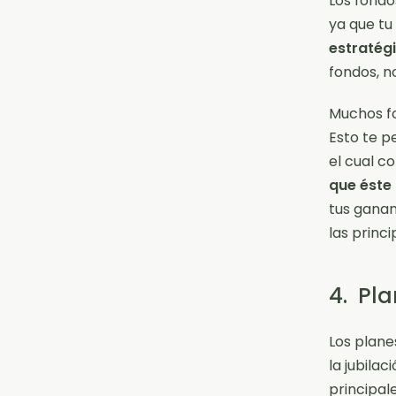
Los fondos
ya que tu
estratég
fondos, n
Muchos fo
Esto te p
el cual co
que éste
tus ganan
las princi
4. Pl
Los plane
la jubila
principal