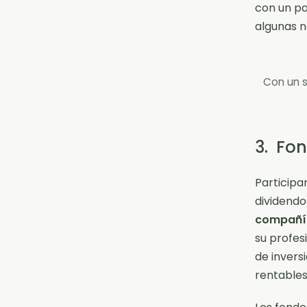
con un pa
algunas n
Con un s
3. Fon
Participar
dividendo
compañía
su profes
de invers
rentables