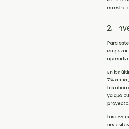
en este 
2. Inv
Para este
empezar 
aprendiza
En los úl
7% anual
tus ahorr
ya que pu
proyecto
Las inver
necesitas