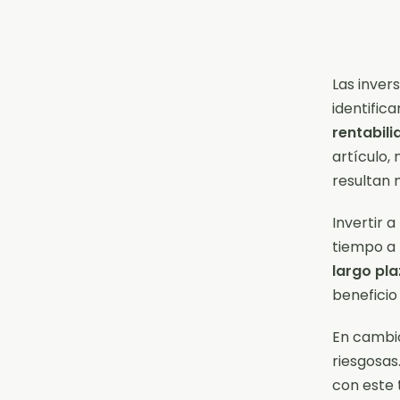
Las inver
identifica
rentabili
artículo,
resultan 
Invertir 
tiempo a 
largo pla
beneficio
En cambio
riesgosa
con este 