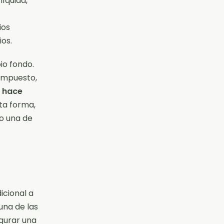
líquida,
ios
os.
io fondo.
compuesto,
e hace
ta forma,
o una de
icional a
una de las
egurar una