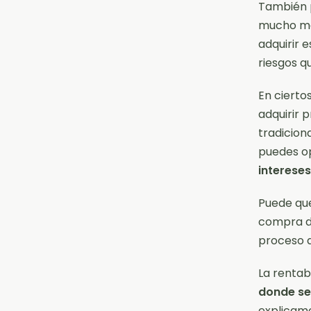
También p
mucho men
adquirir 
riesgos q
En cierto
adquirir 
tradicion
puedes o
intereses
Puede que
compra 
proceso d
La rentab
donde se
explicamo