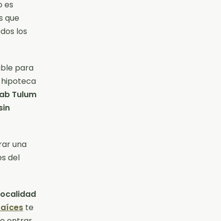
o es
s que
dos los
ible para
a hipoteca
ab Tulum
sin
rar una
s del
localidad
raíces
te
e entrar