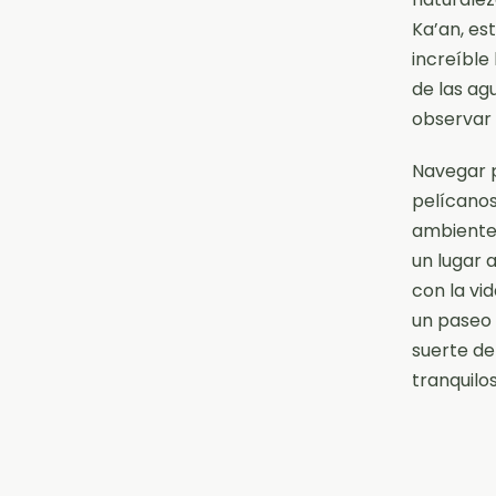
Ka’an, es
increíble 
de las ag
observar 
Navegar p
pelícanos
ambiente 
un lugar 
con la vid
un paseo 
suerte de
tranquilo