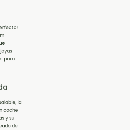
perfecto!
um
ue
 joyas
to para
lda
alable, la
en coche
as y su
deado de