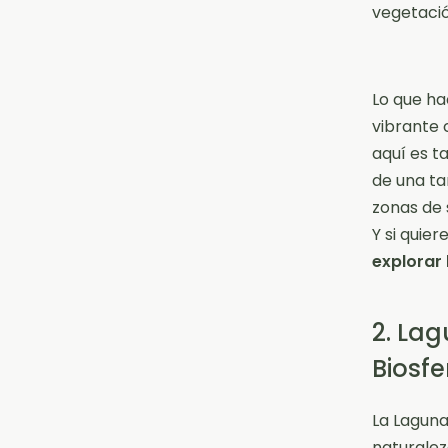
vegetació
Lo que ha
vibrante c
aquí es t
de una ta
zonas de 
Y si quie
explorar
2. Lag
Biosfe
La Laguna
naturalez