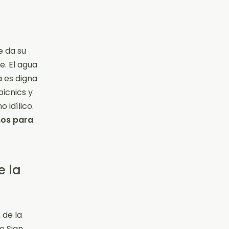
e da su
e. El agua
a es digna
picnics y
 idílico.
mos para
e la
 de la
e Sian