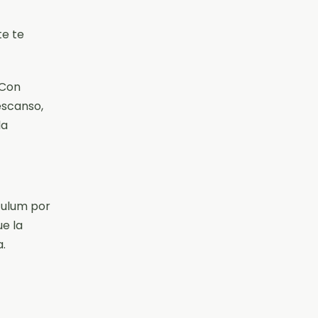
te te
 Con
escanso,
la
Tulum por
ue la
a.