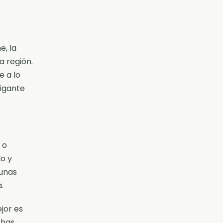
e, la
a región.
e a lo
gigante
 o
o y
 unas
.
jor es
chas