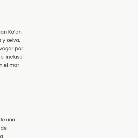
ian Ka’an,
y selva,
avegar por
o, incluso
n el mar
 de una
 de
na