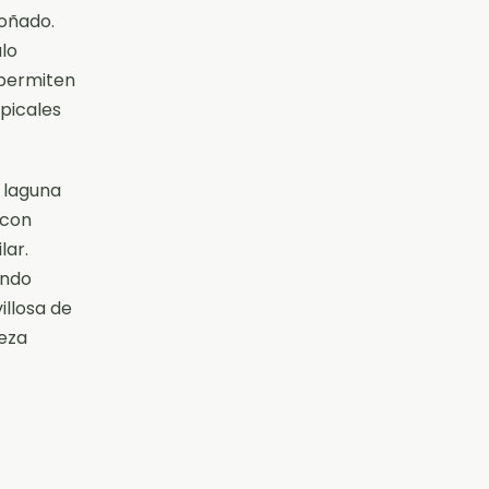
soñado.
lo
 permiten
opicales
a laguna
 con
lar.
endo
llosa de
leza