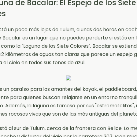
una de Bacalar: El Espejo de los Siete
es
tá un poco más lejos de Tulum, a unas dos horas en coch
 Bacalar es un lugar que no puedes perderte si estás en l
como la "Laguna de los Siete Colores", Bacalar se extiend
42 kilómetros de aguas tan claras que parece un espejo 
a el cielo en todos sus tonos de azul.
s un paraíso para los amantes del kayak, el paddleboard,
te para quienes buscan relajarse en un entorno tranquil
o. Además, la laguna es famosa por sus "estromatolitos",
es rocosas vivas que son de las más antiguas del planeta
stá al sur de Tulum, cerca de la frontera con Belice. Lo me
 coche y disfrutar del viaje por la carretera 307, ¡con mu