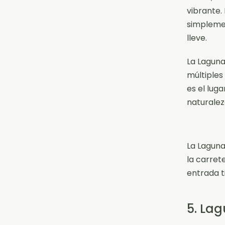
vibrante.
simplemen
lleve.
La Laguna
múltiples
es el lug
naturalez
La Laguna
la carret
entrada t
5. Lag