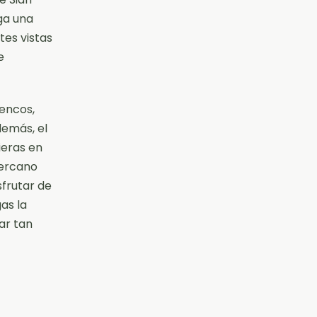
ga una
tes vistas
e
encos,
demás, el
ieras en
cercano
sfrutar de
as la
ar tan