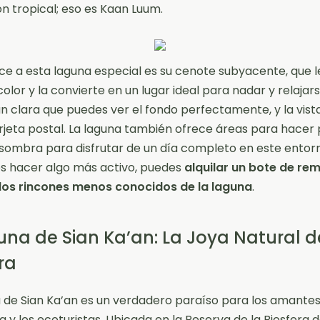
n tropical; eso es Kaan Luum.
ce a esta laguna especial es su cenote subyacente, que l
olor y la convierte en un lugar ideal para nadar y relajars
an clara que puedes ver el fondo perfectamente, y la vist
rjeta postal. La laguna también ofrece áreas para hacer 
sombra para disfrutar de un día completo en este entorno
res hacer algo más activo, puedes
alquilar un bote de re
 los rincones menos conocidos de la laguna
.
una de Sian Ka’an: La Joya Natural d
ra
 de Sian Ka’an es un verdadero paraíso para los amantes
a y los ecoturistas. Ubicada en la Reserva de la Biosfera d