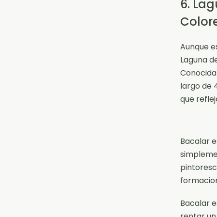
6. Lag
Color
Aunque es
Laguna de
Conocida 
largo de 
que reflej
Bacalar e
simplemen
pintoresc
formacion
Bacalar e
rentar un