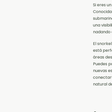
Si eres un
Conocida 
submarino
una visib
nadando e
El snorke
está perf
áreas des
Puedes p
nuevas es
conectart
natural d