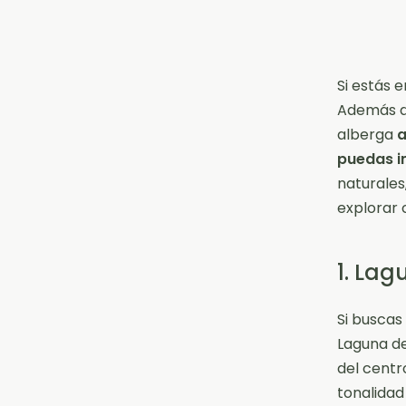
Si estás 
Además d
alberga
a
puedas i
naturales
explorar 
1. La
Si buscas
Laguna de
del centr
tonalidad